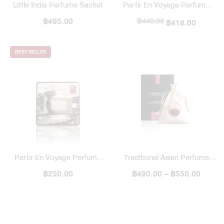
Little India Perfume Sachet
Partir En Voyage Perfume
฿495.00
฿440.00
Bag / Large
฿418.00
BEST SELLER
Partir En Voyage Perfume
Traditional Asian Perfume
Bag / Small
฿250.00
฿490.00 – ฿550.00
Sachet 50 g