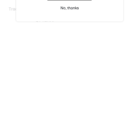
No, thanks
Traditional Asian Potpourri
฿750.00
฿712.00