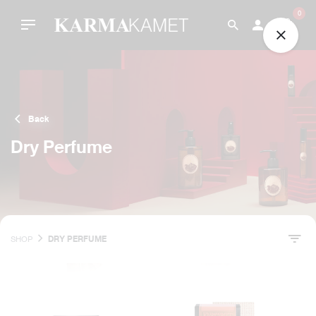
Skip
0
to
content
Back
Dry Perfume
SHOP
DRY PERFUME