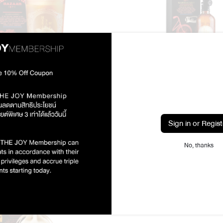
ass Candle Heritage Bazaar
Original Room Perfume Spr
฿1,550.00
฿870.00
Bazaar
Sign in or Regist
No, thanks