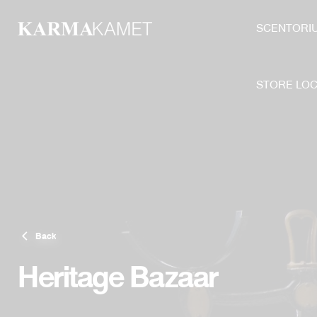
Skip
to
SCENTORI
content
STORE LO
Back
Heritage Bazaar