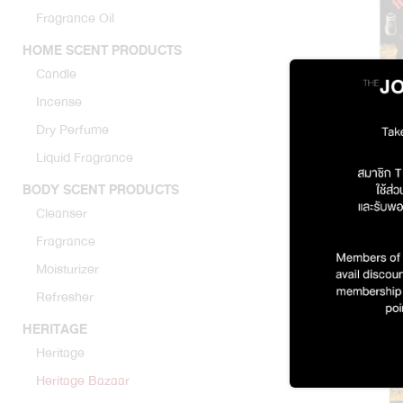
Fragrance Oil
HOME SCENT PRODUCTS
Candle
Incense
Dry Perfume
Liquid Fragrance
Aromatic Gl
BODY SCENT PRODUCTS
Cleanser
Fragrance
Moisturizer
Refresher
HERITAGE
Heritage
Heritage Bazaar