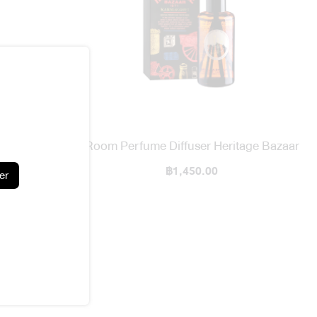
ay Heritage
Room Perfume Diffuser Heritage Bazaar
฿1,450.00
er