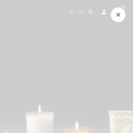
0
TH
EN