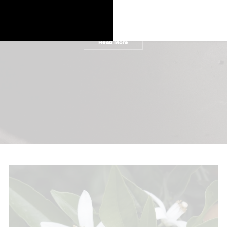
ars of tradition, skill, and spirit passed down through generations
Read More