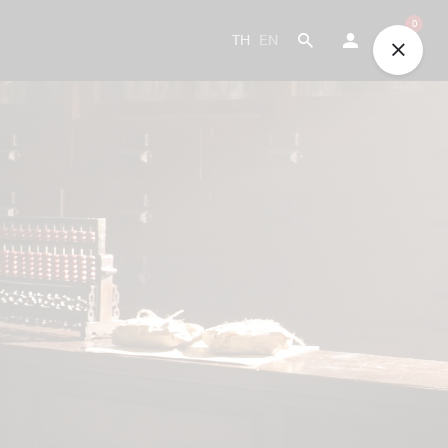
0
TH
EN