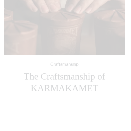
Le Marche Aux Fruits Padang Bazaar Series
Scents can awaken our
warmest memories,
transporting us back to
cherished moments and filling
our hearts with joy, 1983