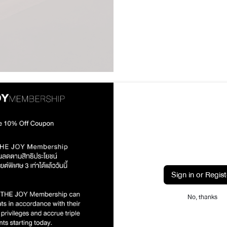
Sign in or Regist
he Art of Craftsmansh
No, thanks
manship, with meticulous attention to detail and expertise, blends f