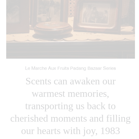
The Secret of Scent
The Secret of Scent: Chinese
Orange Blossom