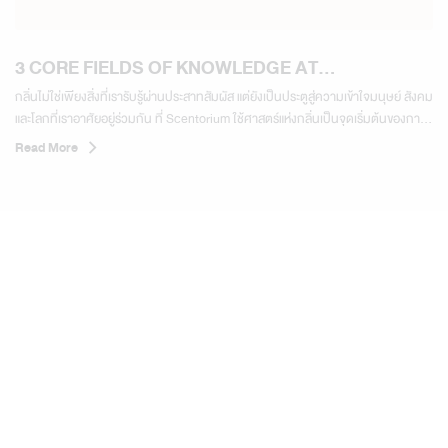
3 CORE FIELDS OF KNOWLEDGE AT
SCENTORIUM
กลิ่นไม่ใช่เพียงสิ่งที่เรารับรู้ผ่านประสาทสัมผัส แต่ยังเป็นประตูสู่ความเข้าใจมนุษย์ สังคม
และโลกที่เราอาศัยอยู่ร่วมกัน ที่ Scentorium ใช้ศาสตร์แห่งกลิ่นเป็นจุดเริ่มต้นของการ
เรียนรู้ผ่าน 3 สาขาความรู้หลัก 01 จิตวิทยาและพฤติกรรมมนุษย์ ทำความเข้าใจความ
Read More
สัมพันธ์ระหว่างกลิ่น อารมณ์ ความทรงจำ...