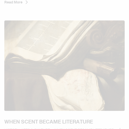
แต่ในโลกของสุคนธบำบัดขั้นสูง ลาเวนเดอร์...
Read More
WHEN SCENT BECAME LITERATURE