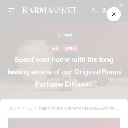
Skip
0
to
content
Back
ALL
LIVING
Scent your home with the long
lasting aroma of our Original Room
Perfume Diffuser.
INSIGHT
ALL
SCENT YOUR HOME WITH THE LONG LASTING
AROMA OF OUR ORIGINAL ROOM PERFUME
DIFFUSER.