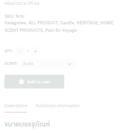
หอมยาวนาน 20 ชม.
SKU:
N/A
Categories:
ALL PRODUCT
,
Candle
,
HERITAGE
,
HOME
SCENT PRODUCTS
,
Patir En Voyage
Partir
QTY:
En
Voyage
Scent
SCENT:
Perfume
Tin
Add to cart
Candle
quantity
Description
Additional information
ขนาดบรรจุภัณฑ์