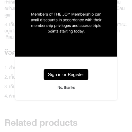
ทำให้เกิดควันดำและทำให้อายุการใช้งานสั้น ไม่ได้รับประโยชน์จากกลิ่น
อย่างเต็มที่ ควรหลีกเลี่ยงการจุดเทียนใกล้วัตถุที่ติดไฟง่าย หรือ ไม่มีคน
ดูแล
8. เก็บเทียนให้ห่างจากความชื้น ความร้อน และแสงแดด ควรปิดฝาภาชนะ
อยู่เสมอ เพื่อป้องกันการระเหยของกลิ่นและป้องกันฝุ่นผงบนผิวหน้า
เทียน
ข้อควรระวัง และการเก็บรักษา
1. สำหรับใช้ภายนอกเท่านั้น
Sign in or Register
2. เก็บที่อุณหภูมิห้อง หลีกเลี่ยงแสงแดดโดยตรง
3. เก็บให้ห่างจากเด็กและสัตว์เลี้ยง
No, thanks
4. ห้ามวาง หรือใช้งานกับวัสดุที่มีพื้นผิวที่เป็นหนัง หรือพลาสติก
Related products