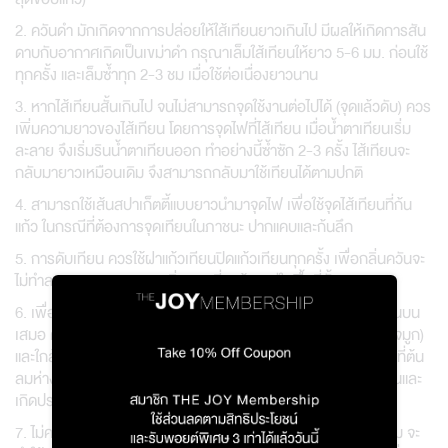
2. ควันดำ มักเกิดจากการปล่อยให้ใส้เทียนยาวเกินไป มีผลให้เกิดการสัน
ดาบกับอากาศเกิดเป็นเขม่าดำ กรุณาเล็มใส้เทียนให้ยาว 5-6 มม. ก่อนใช้
ทุกครั้ง และเล็มซ้ำทุก 2-3 ชม เมื่อใช้ต่อเนื่องยาวนาน
3. หากไส้เทียนสั้นเกินไป จนไม่สามารถจุดใช้งานต่อไปได้ (จุดแล้วดับ) ควร
เพิ่มความยาวของไส้เทียน โดยการจุดไฟที่ไส้เทียน เมื่อน้ำตาเทียนเริ่ม
ละลาย จึงเริ่มรินน้ำตาเทียนออก ทำอย่างนี้ซ้ำซัก 2-3 ครั้ง ไส้เทียนจะ
กลับมายาวเหมือนเดิม จึงสามารถกลับมาใช้เทียนได้ตามปกติ
4. สามารถใช้เส้นสปาเก็ตตี้แบบยาวนำมาจุดไฟ เพื่อใช้จุดไส้เทียนที่ก้น
แก้ว ในกรณีที่ต้องการจุดเทียนในภาชนะ ปากแคบและก้นลึก
5. การดับเทียน ควรใช้ฝาแก้วเทียนปิดแก้วเทียนทุกครั้ง เพื่อกลิ่นควันจะ
ไม่ทำลายบรรยากาศของกลิ่นหอมที่คงค้างอยู่ในพื้นที่นั้นๆ
6. เพื่อการใช้งานที่เกิดผลคุ้มค่า โมเลกุลของกลิ่นจะลอยจากล่างขึ้นบน
เสมอ ดังนั้นจึงควรวางเครื่องหอมทุกชนิดให้ต่ำกว่าอวัยวะรับกลิ่น(จมูก)
และใกล้กับตำแหน่งที่ต้องการให้เกิดกลิ่นหอม ควรวางเทียนไว้ในพื้นที่ต้น
ลมห่างจากตัวผู้ใช้งาน 1.5-2 เมตร เพื่อให้กลิ่นหอมนั้นกระจายกลิ่นและ
เกิดประสิทธิภาพสูงสุด
7. ไม่ควรใช้เทียนหอมในพื้นที่ที่มีลมแรง เช่น ริมหน้าต่าง กลางสนาม จะ