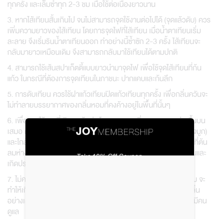
ทุกครั้ง และเล็มซ้ำทุก 2-3 ชม เมื่อใช้ต่อเนื่องยาวนาน
3. หากไส้เทียนสั้นเกินไป จนไม่สามารถจุดใช้งานต่อไปได้ (จุดแล้วดับ) ควร
เพิ่มความยาวของไส้เทียน โดยการจุดไฟที่ไส้เทียน เมื่อน้ำตาเทียนเริ่ม
ละลาย จึงเริ่มรินน้ำตาเทียนออก ทำอย่างนี้ซ้ำซัก 2-3 ครั้ง ไส้เทียนจะ
กลับมายาวเหมือนเดิม จึงสามารถกลับมาใช้เทียนได้ตามปกติ
4. สามารถใช้เส้นสปาเก็ตตี้แบบยาวนำมาจุดไฟ เพื่อใช้จุดไส้เทียนที่ก้น
แก้ว ในกรณีที่ต้องการจุดเทียนในภาชนะ ปากแคบและก้นลึก
5. การดับเทียน ควรใช้ฝาแก้วเทียนปิดแก้วเทียนทุกครั้ง เพื่อกลิ่นควันจะ
ไม่ทำลายบรรยากาศของกลิ่นหอมที่คงค้างอยู่ในพื้นที่นั้นๆ
6. เพื่อการใช้งานที่เกิดผลคุ้มค่า โมเลกุลของกลิ่นจะลอยจากล่างขึ้นบน
เสมอ ดังนั้นจึงควรวางเครื่องหอมทุกชนิดให้ต่ำกว่าอวัยวะรับกลิ่น(จมูก)
และใกล้กับตำแหน่งที่ต้องการให้เกิดกลิ่นหอม ควรวางเทียนไว้ในพื้นที่ต้น
ลมห่างจากตัวผู้ใช้งาน 1.5-2 เมตร เพื่อให้กลิ่นหอมนั้นกระจายกลิ่นและ
เกิดประสิทธิภาพสูงสุด
7. ไม่ควรใช้เทียนหอมในพื้นที่ที่มีลมแรง เช่น ริมหน้าต่าง กลางสนาม จะ
ทำให้เกิดควันดำและทำให้อายุการใช้งานสั้น ไม่ได้รับประโยชน์จากกลิ่น
อย่างเต็มที่ ควรหลีกเลี่ยงการจุดเทียนใกล้วัตถุที่ติดไฟง่าย หรือ ไม่มีคน
ดูแล