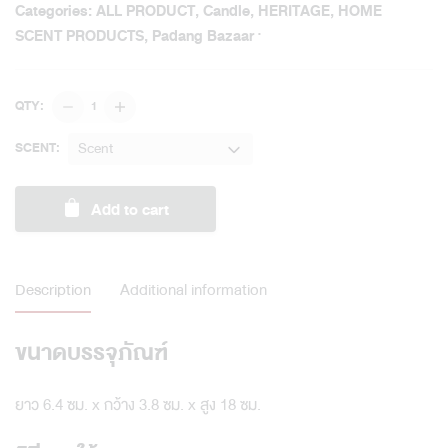
Categories:
ALL PRODUCT
,
Candle
,
HERITAGE
,
HOME
SCENT PRODUCTS
,
Padang Bazaar
Perfume
QTY:
Jar
Candle
Scent
SCENT:
quantity
Add to cart
Description
Additional information
ขนาดบรรจุภัณฑ์
ยาว 6.4 ซม. x กว้าง 3.8 ซม. x สูง 18 ซม.