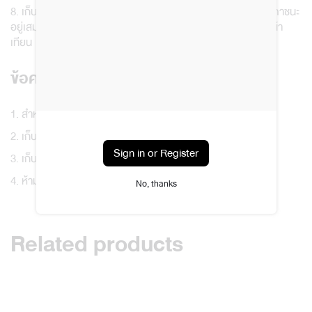
8. เก็บเทียนให้ห่างจากความชื้น ความร้อน และแสงแดด ควรปิดฝาภาชนะ
อยู่เสมอ เพื่อป้องกันการระเหยของกลิ่นและป้องกันฝุ่นผงบนผิวหน้า
เทียน
ข้อควรระวัง และการเก็บรักษา
1. สำหรับใช้ภายนอกเท่านั้น
2. เก็บที่อุณหภูมิห้อง หลีกเลี่ยงแสงแดดโดยตรง
Sign in or Register
3. เก็บให้ห่างจากเด็กและสัตว์เลี้ยง
4. ห้ามวาง หรือใช้งานกับวัสดุที่มีพื้นผิวที่เป็นหนัง หรือพลาสติก
No, thanks
Related products