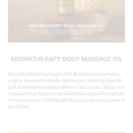
AROMATHERAPY BODY MASSAGE OIL
รื่นรมย์ศาสตร์แห่งการบำรุงและบำบัด สัมผัสความผ่อนคลายแบบ
องค์รวม ด้วยผลิตภัณฑ์บอดี้มาสสาจออยล์
บำรุงและประโลมผิวให้
ชุ่มชื้นด้วยสารสกัดจากธรรมชาติอย่าง น้ำมัน Jojoba น้ำมันมะกอก
น้ำมันดอกทานตะวัน
ผสานการบำบัดด้วยกลิ่นหอมอันเป็นเอกลักษณ์
จาก Karmakamet เพื่อให้คุณได้ซึบซับช่วงเวลาแห่งความผ่อนคลาย
ยิ่งกว่าที่เคย