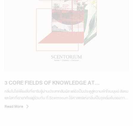
3 CORE FIELDS OF KNOWLEDGE AT
SCENTORIUM
กลิ่นไม่ใช่เพียงสิ่งที่เรารับรู้ผ่านประสาทสัมผัส แต่ยังเป็นประตูสู่ความเข้าใจมนุษย์ สังคม
และโลกที่เราอาศัยอยู่ร่วมกัน ที่ Scentorium ใช้ศาสตร์แห่งกลิ่นเป็นจุดเริ่มต้นของการ
เรียนรู้ผ่าน 3 สาขาความรู้หลัก 01 จิตวิทยาและพฤติกรรมมนุษย์ ทำความเข้าใจความ
Read More
สัมพันธ์ระหว่างกลิ่น อารมณ์ ความทรงจำ...