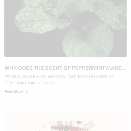
WHY DOES THE SCENT OF PEPPERMINT MAKE
YOU FEEL REFRESHED AND MORE ALERT?
PSYCHOLOGY & HUMAN BEHAVIOR — WHY DOES THE SCENT OF
PEPPERMINT MAKE YOU FEEL...
Read More