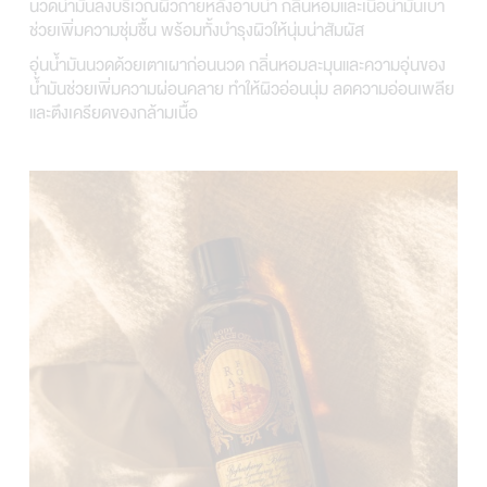
นวดน้ำมันลงบริเวณผิวกายหลังอาบน้ำ กลิ่นหอมและเนื้อน้ำมันเบา
ช่วยเพิ่มความชุ่มชื้น พร้อมทั้งบำรุงผิวให้นุ่มน่าสัมผัส
อุ่นน้ำมันนวดด้วยเตาเผาก่อนนวด กลิ่นหอมละมุนและความอุ่นของ
น้ำมันช่วยเพิ่มความผ่อนคลาย ทำให้ผิวอ่อนนุ่ม ลดความอ่อนเพลีย
และตึงเครียดของกล้ามเนื้อ