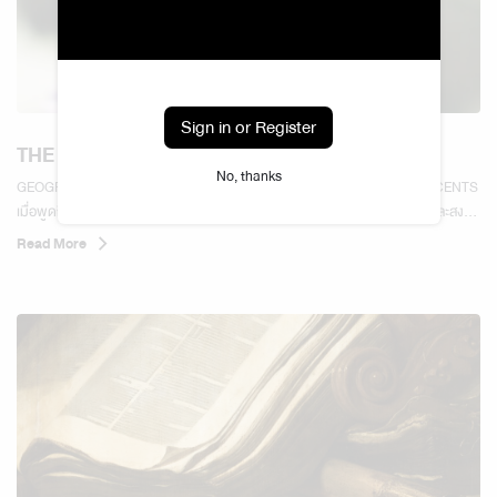
Sign in or Register
THE WORLD OF LAVENDER SCENTS
No, thanks
GEOGRAPHY & SOCIAL SCIENCES — THE WORLD OF LAVENDER SCENTS
เมื่อพูดถึงลาเวนเดอร์ หลายคนมักนึกถึงกลิ่นตัวแทนของความรู้สึกผ่อนคลายและสงบ
แต่ในโลกของสุคนธบำบัดขั้นสูง ลาเวนเดอร์...
Read More