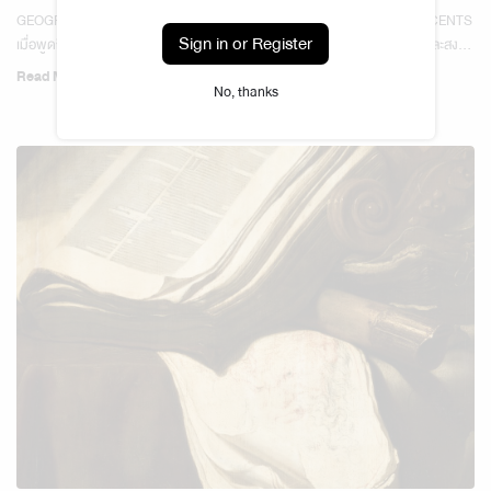
GEOGRAPHY & SOCIAL SCIENCES — THE WORLD OF LAVENDER SCENTS
Sign in or Register
เมื่อพูดถึงลาเวนเดอร์ หลายคนมักนึกถึงกลิ่นตัวแทนของความรู้สึกผ่อนคลายและสงบ
แต่ในโลกของสุคนธบำบัดขั้นสูง ลาเวนเดอร์...
Read More
No, thanks