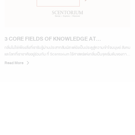
3 CORE FIELDS OF KNOWLEDGE AT
SCENTORIUM
กลิ่นไม่ใช่เพียงสิ่งที่เรารับรู้ผ่านประสาทสัมผัส แต่ยังเป็นประตูสู่ความเข้าใจมนุษย์ สังคม
และโลกที่เราอาศัยอยู่ร่วมกัน ที่ Scentorium ใช้ศาสตร์แห่งกลิ่นเป็นจุดเริ่มต้นของการ
เรียนรู้ผ่าน 3 สาขาความรู้หลัก 01 จิตวิทยาและพฤติกรรมมนุษย์ ทำความเข้าใจความ
Read More
สัมพันธ์ระหว่างกลิ่น อารมณ์ ความทรงจำ...