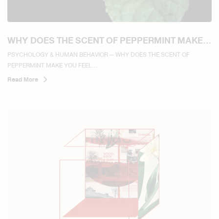
WHY DOES THE SCENT OF PEPPERMINT MAKE
YOU FEEL REFRESHED AND MORE ALERT?
PSYCHOLOGY & HUMAN BEHAVIOR — WHY DOES THE SCENT OF
PEPPERMINT MAKE YOU FEEL...
Read More