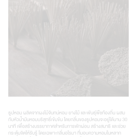
ธูปหอม ผลิตจากผงไม้จันทน์หอม ยางไม้ และพันธุ์พืชท้องถิ่น ผสม
กับหัวน้ำมันหอมบริสุทธิ์เข้มข้น โดยกลิ่นของธูปหอมจะอยู่ได้นาน 30
นาที เพื่อสร้างบรรยากาศสำหรับการพักผ่อน สร้างสมาธิ และช่วย
กระตุ้นจิตให้รับรู้ โดยเฉพาะกลิ่นอโรมา ที่มอบความหอมในหลาก