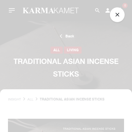
Skip
0
to
content
Back
ALL
LIVING
TRADITIONAL ASIAN INCENSE
STICKS
INSIGHT
ALL
TRADITIONAL ASIAN INCENSE STICKS