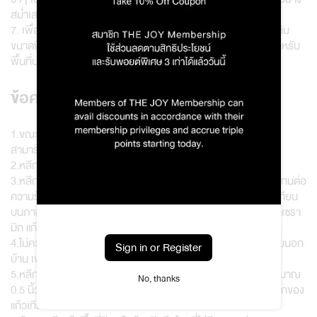
สม่ำเสมอและสวยงาม
7. เพื่อการกระจายกลิ่นที่เหมาะสม ควรเลือกใช้เทียนให้สอดคล้องกับ
ขนาดพื้นที่ โดย Original Glass Candle ขนาด 120 กรัม เหมาะสำหรับ
พื้นที่ประมาณ 20-25 ตร.ม.
ข้อควรระวัง
1.ขณะใช้งาน ควรหลีกเลี่ยงการวางในบริเวณที่เด็กและสัตว์เลี้ยงจะ
สามารถเข้าถึงได้
2.หลีกเลี่ยงการจุดเทียนหอมโดยไม่มีคนดูแลหรืออยู่บริเวณใกล้ๆ
3.หลีกเลี่ยงการจุดเทียนหอมใกล้วัตถุไวไฟ วัสดุที่ติดไฟง่าย หรือไม่ทนต่อ
ความร้อน เช่น ผ้า ไม้ พลาสติก ยาง หนัง เป็นต้น และควรวางแก้วเทียน
บนภาชนะที่ทนต่อน้ำมันหอมระเหยและความร้อน เช่น ฝาเทียน ถาดเซรา
มิก แก้ว เป็นต้น
4.ไม่ควรใช้เทียนหอมในพื้นที่ที่มีลมแรง เช่น ริมหน้าต่างที่เปิดไว้ ภายนอก
Sign in or Register
บ้าน เพราะจะทำให้เกิดควันดำและมีอายุการใช้งานที่สั้น
5.หลีกเลี่ยงการจุดเทียนและหยุดใช้งานเทียนเมื่อมีไขเทียนเหลือประมาณ
No, thanks
0.5 นิ้วในแก้ว เพื่อป้องกันความร้อนที่มากเกินไป ซึ่งเสี่ยงต่อการแตกของ
แก้วเทียน