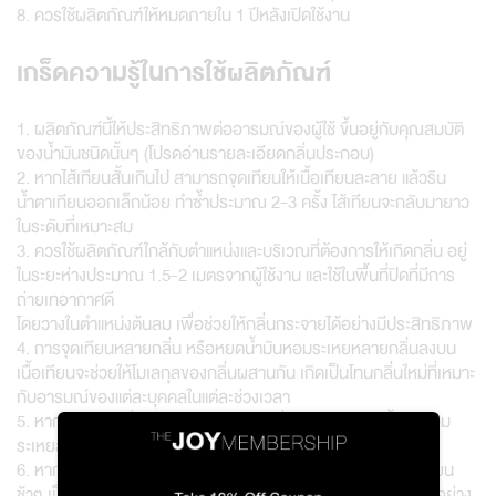
8. ควรใช้ผลิตภัณฑ์ให้หมดภายใน 1 ปีหลังเปิดใช้งาน
เกร็ดความรู้ในการใช้ผลิตภัณฑ์
1. ผลิตภัณฑ์นี้ให้ประสิทธิภาพต่ออารมณ์ของผู้ใช้ ขึ้นอยู่กับคุณสมบัติ
ของน้ำมันชนิดนั้นๆ (โปรดอ่านรายละเอียดกลิ่นประกอบ)
2. หากไส้เทียนสั้นเกินไป สามารถจุดเทียนให้เนื้อเทียนละลาย แล้วริน
น้ำตาเทียนออกเล็กน้อย ทำซ้ำประมาณ 2-3 ครั้ง ไส้เทียนจะกลับมายาว
ในระดับที่เหมาะสม
3. ควรใช้ผลิตภัณฑ์ใกล้กับตำแหน่งและบริเวณที่ต้องการให้เกิดกลิ่น อยู่
ในระยะห่างประมาณ 1.5-2 เมตรจากผู้ใช้งาน และใช้ในพื้นที่ปิดที่มีการ
ถ่ายเทอากาศดี
โดยวางในตำแหน่งต้นลม เพื่อช่วยให้กลิ่นกระจายได้อย่างมีประสิทธิภาพ
4. การจุดเทียนหลายกลิ่น หรือหยดน้ำมันหอมระเหยหลายกลิ่นลงบน
เนื้อเทียนจะช่วยให้โมเลกุลของกลิ่นผสานกัน เกิดเป็นโทนกลิ่นใหม่ที่เหมาะ
กับอารมณ์ของแต่ละบุคคลในแต่ละช่วงเวลา
5. หากต้องการเพิ่มระดับความเข้มของกลิ่น สามารถหยดน้ำมันหอม
ระเหยลงบนเนื้อเทียนได้ (หลีกเลี่ยงการหยดบริเวณเปลวไฟ)
6. หากเนื้อเทียนละลายไม่ทั่วผิวหน้า สามารถเอียงหรือหมุนแก้วเทียน
ช้าๆ เป็นวงกลม (คล้ายการหมุนไวน์ในแก้ว) เพื่อให้ไขเทียนกระจายอย่าง