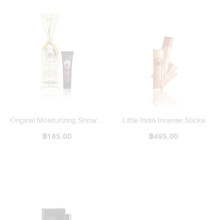
Original Moisturizing Shower
Little India Incense Sticks
Gel 20 ml / 1971 To Deng
฿185.00
฿495.00
Karma & Son