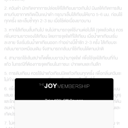
2. ควันดำ มักเกิดจากการปล่อยให้ใส้เทียนยาวเกินไป มีผลให้เกิดการสัน
ดาบกับอากาศเกิดเป็นเขม่าดำ กรุณาเล็มใส้เทียนให้ยาว 5-6 มม. ก่อนใช้
ทุกครั้ง และเล็มซ้ำทุก 2-3 ชม เมื่อใช้ต่อเนื่องยาวนาน
3. หากไส้เทียนสั้นเกินไป จนไม่สามารถจุดใช้งานต่อไปได้ (จุดแล้วดับ) ควร
เพิ่มความยาวของไส้เทียน โดยการจุดไฟที่ไส้เทียน เมื่อน้ำตาเทียนเริ่ม
ละลาย จึงเริ่มรินน้ำตาเทียนออก ทำอย่างนี้ซ้ำซัก 2-3 ครั้ง ไส้เทียนจะ
กลับมายาวเหมือนเดิม จึงสามารถกลับมาใช้เทียนได้ตามปกติ
4. สามารถใช้เส้นสปาเก็ตตี้แบบยาวนำมาจุดไฟ เพื่อใช้จุดไส้เทียนที่ก้น
แก้ว ในกรณีที่ต้องการจุดเทียนในภาชนะ ปากแคบและก้นลึก
5. การดับเทียน ควรใช้ฝาแก้วเทียนปิดแก้วเทียนทุกครั้ง เพื่อกลิ่นควันจะ
ไม่ทำลายบรรยากาศของกลิ่นหอมที่คงค้างอยู่ในพื้นที่นั้นๆ
6. เพื่อการใช้งานที่เกิดผลคุ้มค่า โมเลกุลของกลิ่นจะลอยจากล่างขึ้นบน
เสมอ ดังนั้นจึงควรวางเครื่องหอมทุกชนิดให้ต่ำกว่าอวัยวะรับกลิ่น(จมูก)
และใกล้กับตำแหน่งที่ต้องการให้เกิดกลิ่นหอม ควรวางเทียนไว้ในพื้นที่ต้น
ลมห่างจากตัวผู้ใช้งาน 1.5-2 เมตร เพื่อให้กลิ่นหอมนั้นกระจายกลิ่นและ
เกิดประสิทธิภาพสูงสุด
7. ไม่ควรใช้เทียนหอมในพื้นที่ที่มีลมแรง เช่น ริมหน้าต่าง กลางสนาม จะ