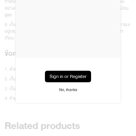
ทำให้เกิดควันดำและทำให้อายุการใช้งานสั้น ไม่ได้รับประโยชน์จากกลิ่น
อย่างเต็มที่ ควรหลีกเลี่ยงการจุดเทียนใกล้วัตถุที่ติดไฟง่าย หรือ ไม่มีคน
ดูแล
8. เก็บเทียนให้ห่างจากความชื้น ความร้อน และแสงแดด ควรปิดฝาภาชนะ
อยู่เสมอ เพื่อป้องกันการระเหยของกลิ่นและป้องกันฝุ่นผงบนผิวหน้า
เทียน
ข้อควรระวัง และการเก็บรักษา
1. สำหรับใช้ภายนอกเท่านั้น
Sign in or Register
2. เก็บที่อุณหภูมิห้อง หลีกเลี่ยงแสงแดดโดยตรง
3. เก็บให้ห่างจากเด็กและสัตว์เลี้ยง
No, thanks
4. ห้ามวาง หรือใช้งานกับวัสดุที่มีพื้นผิวที่เป็นหนัง หรือพลาสติก
Related products