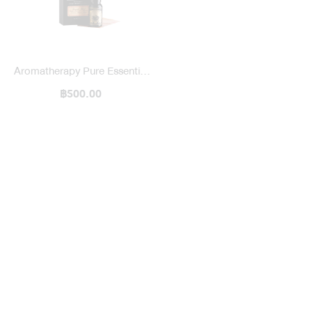
Aromatherapy Pure Essential
Oil / Blended
฿500.00