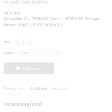
ชม. และเป็นมิตรต่อสิ่งแวดล้อม
SKU:
N/A
Categories:
ALL PRODUCT
,
Candle
,
HERITAGE
,
Heritage
Bazaar
,
HOME SCENT PRODUCTS
Aromatic
QTY:
Glass
Candle
Scent
SCENT:
Heritage
Bazaar
Add to cart
quantity
Description
Additional information
ขนาดบรรจุภัณฑ์