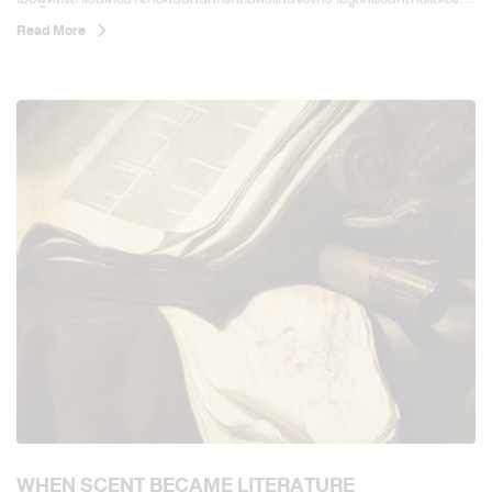
แต่ในโลกของสุคนธบำบัดขั้นสูง ลาเวนเดอร์...
Read More
WHEN SCENT BECAME LITERATURE