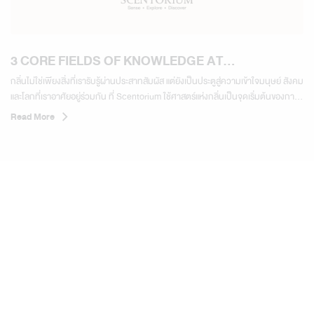
3 CORE FIELDS OF KNOWLEDGE AT
SCENTORIUM
กลิ่นไม่ใช่เพียงสิ่งที่เรารับรู้ผ่านประสาทสัมผัส แต่ยังเป็นประตูสู่ความเข้าใจมนุษย์ สังคม
และโลกที่เราอาศัยอยู่ร่วมกัน ที่ Scentorium ใช้ศาสตร์แห่งกลิ่นเป็นจุดเริ่มต้นของการ
เรียนรู้ผ่าน 3 สาขาความรู้หลัก 01 จิตวิทยาและพฤติกรรมมนุษย์ ทำความเข้าใจความ
Read More
สัมพันธ์ระหว่างกลิ่น อารมณ์ ความทรงจำ...