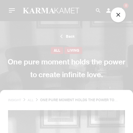
Skip
0
to
content
Back
ALL
LIVING
One pure moment holds the power
to create infinite love.
INSIGHT
ALL
ONE PURE MOMENT HOLDS THE POWER TO
CREATE INFINITE LOVE.