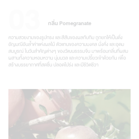
03
กลิ่น Pomegranate
ความสวยงามของรูปทรง และสีสันของผลทับทิม ถูกยกให้เป็นดั่ง
อัญมณีอันล้ำค่าแห่งผลไม้ ตัวแทนของความมงคล มั่งคั่ง และอุดม
สมบูรณ์ ในวันสำคัญต่างๆ ของวัฒนธรรมจีน มาพร้อมกลิ่นที่ผสม
ผสานทั้งความหอมหวาน นุ่มนวล และความเปรี้ยวเข้าด้วยกัน เพื่อ
สร้างบรรยากาศที่สดชื่น ปลอดโปร่ง และมีชีวิตชีวา