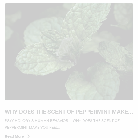
WHY DOES THE SCENT OF PEPPERMINT MAKE
YOU FEEL REFRESHED AND MORE ALERT?
PSYCHOLOGY & HUMAN BEHAVIOR — WHY DOES THE SCENT OF
PEPPERMINT MAKE YOU FEEL...
Read More