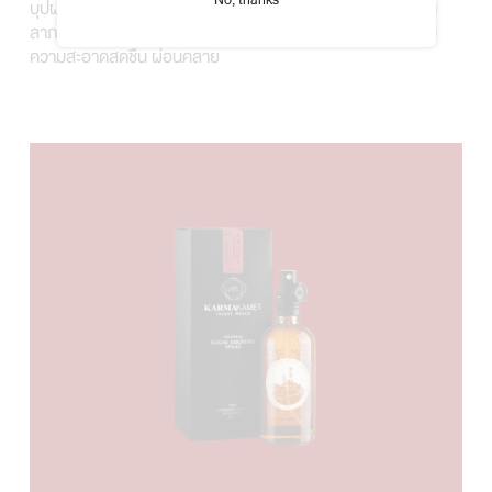
บุปผชาติ” สัญลักษณ์ของความโชคดี ความอุดมสมบูรณ์ และโชค
ลาภ ผ่านกลิ่นหอมเย้ายวนที่น่าค้นหาในโทน Floral Note เจือกับ
ความสะอาดสดชื่น ผ่อนคลาย