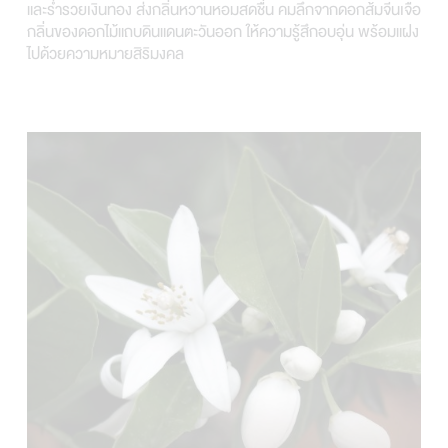
และร่ำรวยเงินทอง ส่งกลิ่นหวานหอมสดชื่น คมลึกจากดอกส้มจีนเจือ
กลิ่นของดอกไม้แถบดินแดนตะวันออก ให้ความรู้สึกอบอุ่น พร้อมแฝง
ไปด้วยความหมายสิริมงคล