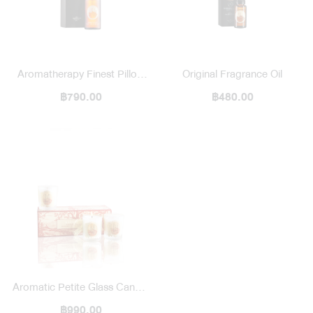
Aromatherapy Finest Pillow
Original Fragrance Oil
฿790.00
Mist
฿480.00
Aromatic Petite Glass Candle
฿990.00
/ Set