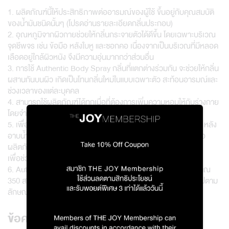
1. ผลิตภัณฑ์นี้ให้ประสิทธิภาพต่ออารมณ์ของผู้ใช้ ขึ้นอยู่กับคุณสมบัติ
ของน้ำมันชนิดนั้นๆ (โปรดอ่านรายละเอียดกลิ่นประกอบ)
2. อุณหภูมิจากผิวกายช่วยให้กลิ่นกระจายตัวได้ดีขึ้น โดยเฉพาะบริเวณ
จุดชีพจร เช่น ข้อมือ หลังใบหู และซอกคอ เนื่องจากเป็นบริเวณที่มีหลอด
เลือดอยู่ใกล้ผิวหนัง จึงมีความอุ่นมากกว่าส่วนอื่น
3. การใช้ Authentic Body Spray กลิ่นที่แตกต่างร่วมกัน จะช่วยให้กลิ่น
ผสานกันบนผิว เกิดเป็นโทนกลิ่นใหม่ในแบบเฉพาะตัว สะท้อนอารมณ์และ
ช่วงเวลาของแต่ละบุคคล
4. สามารถใช้ผลิตภัณฑ์ได้ทุกเมื่อที่ต้องการเพิ่มความหอมให้กับร่างกาย
โดยจำนวนครั้งในการฉีดพ่นขึ้นอยู่กับระดับความหอมที่ต้องการ
5. เพื่อให้กลิ่นติดทนยาวนาน แนะนำให้ใช้ Authentic Body Spray หลัง
อาบน้ำ และสามารถใช้ร่วมกับผลิตภัณฑ์ทำความสะอาดผิวกายหรือ
ผลิตภัณฑ์บำรุงผิวกายอื่นๆ
เพื่อช่วยเสริมให้กลิ่นมีความต่อเนื่องยิ่งขึ้น
6. Authentic Body Spray ขนาด 50 มล. สามารถใช้งานได้ประมาณ
350 สเปรย์/ขวด (เป็นการประมาณการโดยเฉลี่ย อาจแตกต่างกันไปตาม
ลักษณะการใช้งานของแต่ละบุคคล)
ข้อควรระวัง