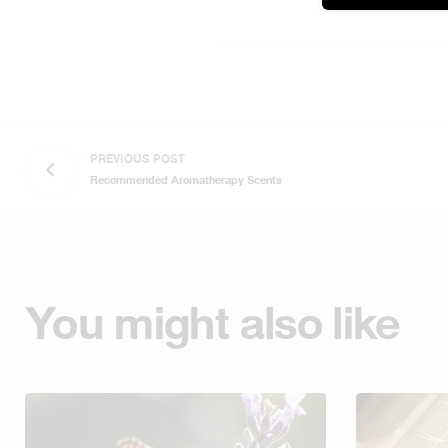
PREVIOUS POST
Recommended Aromatherapy Scents
You might also like