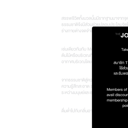
สรรพชีวิตทั้งมวลนั้นมีรากฐานมาจากจุดเ
ธรรมชาติจึงมีส่วนช่วยปลอบประโลมจิตใจข
ร่างกายต่างจดจำและคุ้นเคยกับต้นกำเนิ
เช่นเดียวกันกับ Moss (มอสส์) พืชกลุ่ม
ต้นไม้หรือบริเวณที่เปียกชื้นใต้ร่มเงา
อากาศบริเวณโดยรอบให้บริสุทธิ์มากขึ้น
จากธรรมชาติสู่ความร่มรื่นย์ในบ้านคุณด้
ความรู้สึกสะอาด ราวกับได้เดินอยู่ในป่า
ระหว่างมนุษย์และธรรมชาติได้เป็นอย่างด
ดื่มด่ำไปกับกลิ่นอายของผืนป่าและพลัง