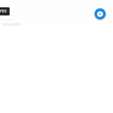
YES
ช่วยเหลือ
การคืน หรือ เปลี่ยนผลิตภัณฑ์
การขนส่ง
คำถามที่พบบ่อย
ติดต่อเรา
ฝ่ายลูกค้าสัมพันธ์ โทร:
(+66) 2 392 2845
Email : customerservice@karmakamet.co.th
Line Official:
@karmakametworld
ฝ่ายธุรกิจ และคู่ค้า โทร:
(+66) 2391 7391
Email: Contact@helmetcelt.com
เวลาทำการ: จันทร์ - ศุกร์ 09:00-17:00 น.