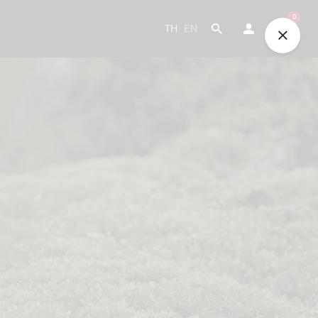
0
TH
EN