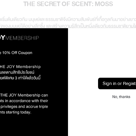
THE SECRET OF SCENT: MOSS
ริ่มต้นเดียวกัน มนุษย์และธรรมชาติจึงมีความสัมพันธ์ที่เกื้อกูลกันมาอย่างย
องมนุษย์ได้อย่างลึกซึ้ง และสร้างความรู้สึกเป็นหนึ่งเดียวกับธรรมชาติยามได้
ดอันเป็นหนึ่งเดียวกันมาแต่โบราณกาล
แรกๆ จากถิ่นกำเนิดใต้ทะเลเมื่อประมาณ 400 ล้านปีก่อน มีขนาดเล็กสามารถพบเ
ไม้ใหญ่ ในอดีตนิยมนำมาทำฉนวนกันความหนาวเย็น โดยปัจจุบันนิยมนำมาใช้จัดสว
Sign in or Regist
วยกลิ่น Moss (มอสส์) ให้ความรู้สึกสดชื่น สะอาด เคล้ากลิ่นเขียวสดชื่นของพืช
ธรรมชาติ กลิ่น Moss (มอสส์) จึงไม่เพียงแต่มอบความรื่นรมย์เท่านั้น ทว่ายังเ
No, thanks
ี
แห่งพฤกษาธรรมชาติผ่านกลิ่น Moss จากผลิตภัณฑ์ต่างๆ ได้ที่
Karmakamet.