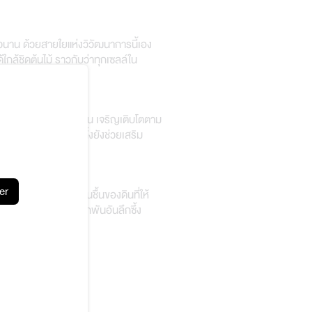
าวนาน ด้วยสายใยแห่งวิวัฒนาการนี้เอง
ใกล้ชิดต้นไม้ ราวกับว่าทุกเซลล์ใน
จอได้ทั่วไปในป่าดิบชื้น เจริญเติบโตตาม
นเพื่อความสวยงาม ทั้งยังช่วยเสริม
er
สีเขียว ผสานกับกลิ่นชื้นของดินที่ให้
ป็นสะพานเชื่อมความผูกพันอันลึกซึ้ง
co.th