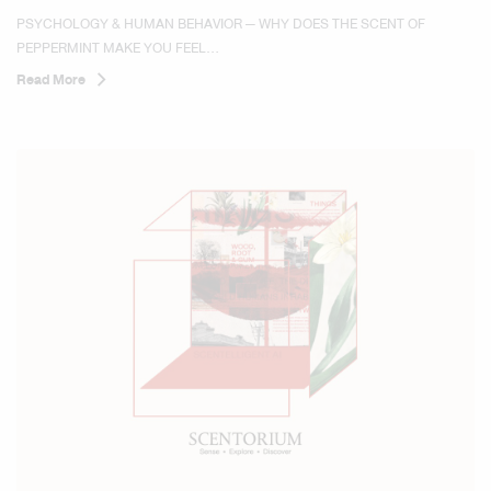
YOU FEEL REFRESHED AND MORE ALERT?
PSYCHOLOGY & HUMAN BEHAVIOR — WHY DOES THE SCENT OF
PEPPERMINT MAKE YOU FEEL...
Read More