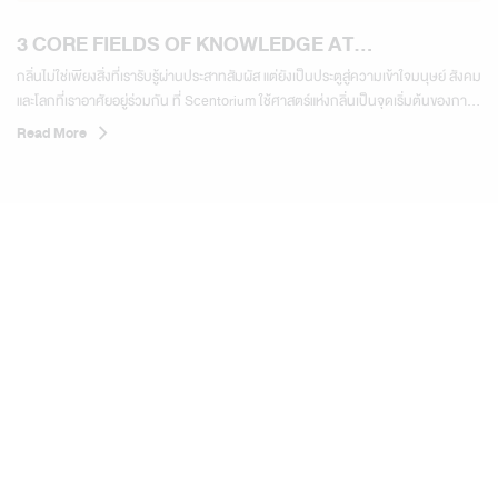
3 CORE FIELDS OF KNOWLEDGE AT
SCENTORIUM
กลิ่นไม่ใช่เพียงสิ่งที่เรารับรู้ผ่านประสาทสัมผัส แต่ยังเป็นประตูสู่ความเข้าใจมนุษย์ สังคม
และโลกที่เราอาศัยอยู่ร่วมกัน ที่ Scentorium ใช้ศาสตร์แห่งกลิ่นเป็นจุดเริ่มต้นของการ
เรียนรู้ผ่าน 3 สาขาความรู้หลัก 01 จิตวิทยาและพฤติกรรมมนุษย์ ทำความเข้าใจความ
Read More
สัมพันธ์ระหว่างกลิ่น อารมณ์ ความทรงจำ...